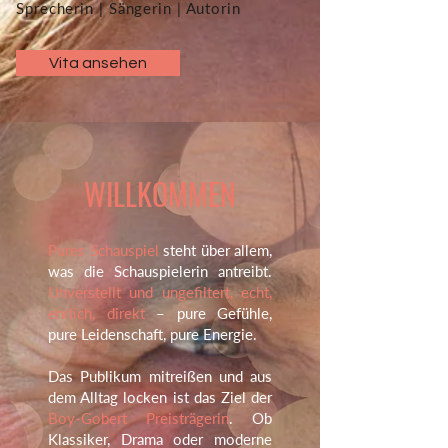
Sprecherin | Sängerin | Autorin
Vita ansehen
WILLKOMMEN
Pures Schauspiel
steht über allem,
was die Schauspielerin antreibt.
Unverstellt und ungefiltert, echt,
ehrlich, direkt
– pure Gefühle,
pure Leidenschaft, pure Energie.
Das Publikum mitreißen und aus
dem Alltag locken ist das Ziel der
Boy-Gobert Preisträgerin
. Ob
Klassiker, Drama oder moderne