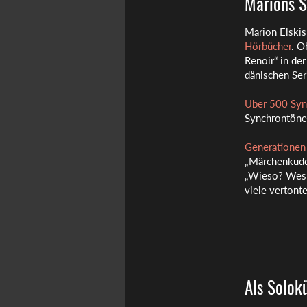
Marions S
Marion Elskis
Hörbücher
. O
Renoir“ in de
dänischen Ser
Über 500 Sync
Synchrontöne,
Generationen 
„Märchenkudde
„Wieso? Wesh
viele vertont
Als Solok