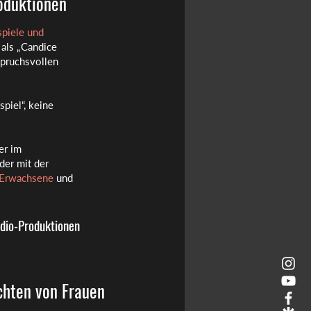
roduktionen
spiele und
 als „Candice
spruchsvollen
piel“, keine
er im
der mit der
 Erwachsene
und
dio-Produktionen
chten von Frauen