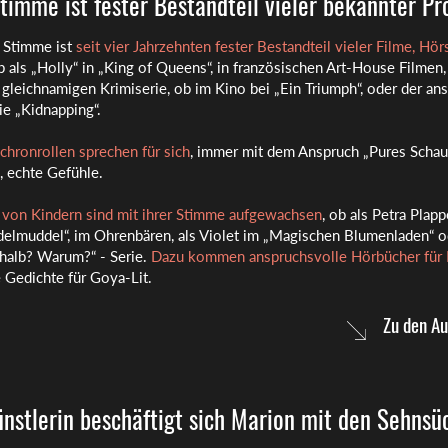
timme ist fester Bestandteil vieler bekannter P
 Stimme ist
seit vier Jahrzehnten fester Bestandteil vieler Filme, Hör
b als „Holly“ in „King of Queens“, in französischen Art-House Filmen,
r gleichnamigen Krimiserie, ob im Kino bei „Ein Triumph“, oder der an
ie „Kidnapping“.
hronrollen sprechen für sich
, immer mit dem Anspruch „Pures Schaus
 echte Gefühle.
von Kindern sind mit ihrer Stimme aufgewachsen
, ob als Petra Plapp
lmuddel“, im Ohrenbären, als Violet im „Magischen Blumenladen“ o
alb? Warum?“ - Serie.
Dazu kommen anspruchsvolle Hörbücher für
e Gedichte für Goya-Lit.
Zu den Au
ünstlerin beschäftigt sich Marion mit den Sehnsü