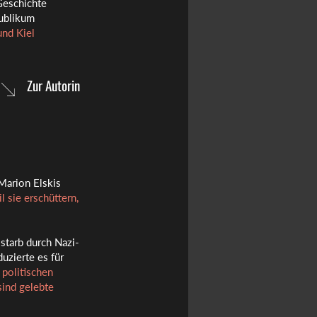
Geschichte
Publikum
und Kiel
Zur Autorin
Marion Elskis
l sie erschüttern,
 starb durch Nazi-
uzierte es für
 politischen
sind gelebte