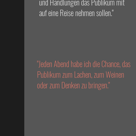
und Handlungen das Publikum mit
auf eine Reise
nehmen sollen
."
"Jeden Abend habe ich die Chance, das
Publikum zum Lachen, zum Weinen
oder zum Denken zu bringen."