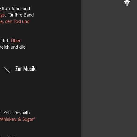
Elton John, und
ngs
. Für ihre Band
be, den Tod und
eitet.
Über
reich und die
Zur Musik
r Zeit. Deshalb
Whiskey & Sugar“