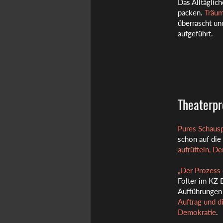
Das Alltäglic
packen.
Träum
überrascht und
aufgeführt.
Theaterpr
Pures Schausp
schon auf die
aufrütteln, D
„Der Prozess 
Folter im KZ 
Aufführungen
Auftrag und d
Demokratie
.