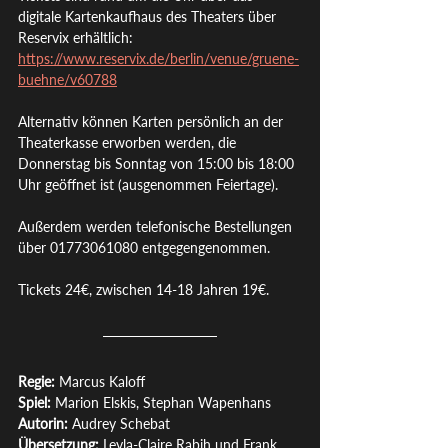
digitale Kartenkaufhaus des Theaters über 
Reservix erhältlich:
https://www.reservix.de/berlin/venue/gruene-
buehne/v60788
Alternativ können Karten persönlich an der 
Theaterkasse erworben werden, die 
Donnerstag bis Sonntag von 15:00 bis 18:00 
Uhr geöffnet ist (ausgenommen Feiertage). 
Außerdem werden telefonische Bestellungen 
über 01773061080 entgegengenommen.
Tickets 24€, zwischen 14-18 Jahren 19€.
Regie: 
Marcus Kaloff
Spiel: 
Marion Elskis, Stephan Wapenhans
Autorin: 
Audrey Schebat 
Übersetzung: 
Leyla-Claire Rabih und Frank 