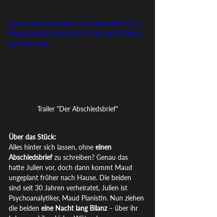
https://video.wixstatic.com/video/dbd233_ac
9fbed3dae24f7ba519d217c78c1e87/1080p/
mp4/file.mp4
Trailer "Der Abschiedsbrief"
Über das Stück:
Alles hinter sich lassen, ohne
 einen 
Abschiedsbrief 
zu schreiben? Genau das 
hatte Julien vor, doch dann kommt Maud 
ungeplant früher nach Hause. Die beiden 
sind seit 30 Jahren verheiratet, Julien ist 
Psychoanalytiker, Maud Pianistin. Nun ziehen 
die beiden 
eine Nacht lang Bilanz
 – über ihr 