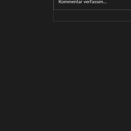
Kommentar verfassen...
Neues Hörbuch: Die Frauen hinter
der Tür
K
Agen
Heim
Kai 
post