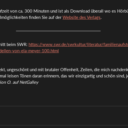
fzeit von ca. 300 Minuten und ist als Download überall wo es Hörbü
möglichkeiten finden Sie auf der 
Website des Verlags
.
nitt beim SWR: 
https://www.swr.de/swrkultur/literatur/familienaufs
-dellen-von-ela-meyer-100.html
rekt, ungeschönt und mit brutaler Offenheit, Zeilen, die mich nachden
l leisen Tönen daran erinnern, das wir einzigartig und schön sind, j
ion O. auf NetGalley