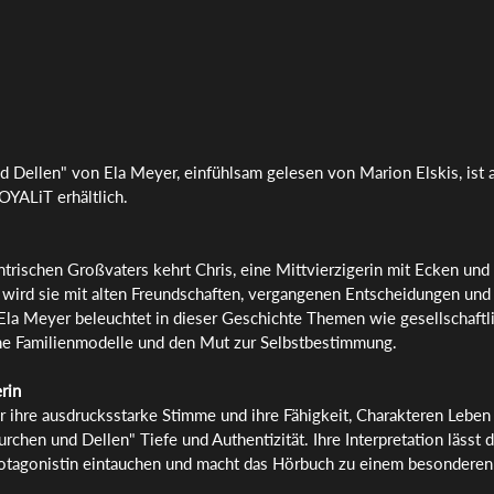
 Dellen" von Ela Meyer, einfühlsam gelesen von Marion Elskis, ist ab
OYALiT erhältlich.
rischen Großvaters kehrt Chris, eine Mittvierzigerin mit Ecken und K
 wird sie mit alten Freundschaften, vergangenen Entscheidungen und 
Ela Meyer beleuchtet in dieser Geschichte Themen wie gesellschaftl
che Familienmodelle und den Mut zur Selbstbestimmung. 
rin
ür ihre ausdrucksstarke Stimme und ihre Fähigkeit, Charakteren Leben
urchen und Dellen" Tiefe und Authentizität. Ihre Interpretation lässt d
rotagonistin eintauchen und macht das Hörbuch zu einem besonderen 