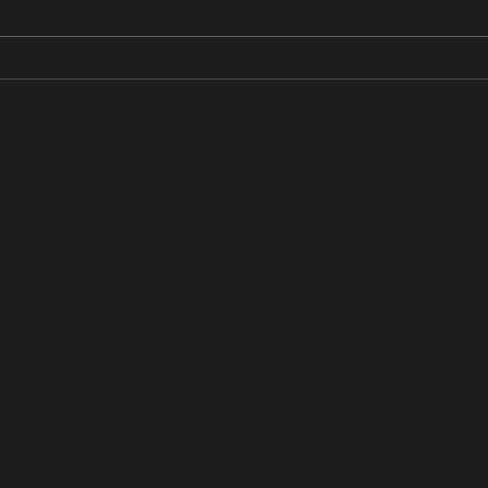
Hörbuch: Mädchen (von Camille
Hörbu
Laurens)
magis
ontakt
Filmmake
Castforwa
tur
at 2050
Schauspie
Maser
@heimat2050.de
Facebook